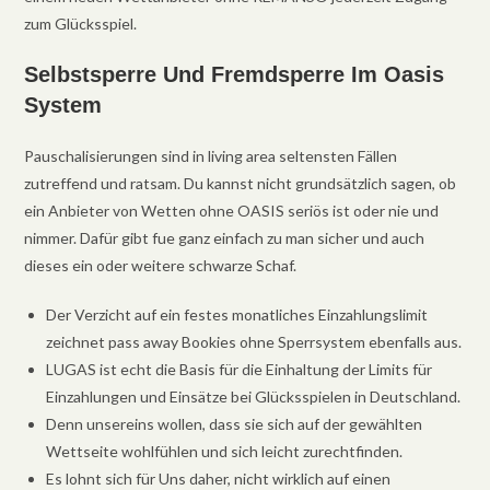
zum Glücksspiel.
Selbstsperre Und Fremdsperre Im Oasis
System
Pauschalisierungen sind in living area seltensten Fällen
zutreffend und ratsam. Du kannst nicht grundsätzlich sagen, ob
ein Anbieter von Wetten ohne OASIS seriös ist oder nie und
nimmer. Dafür gibt fue ganz einfach zu man sicher und auch
dieses ein oder weitere schwarze Schaf.
Der Verzicht auf ein festes monatliches Einzahlungslimit
zeichnet pass away Bookies ohne Sperrsystem ebenfalls aus.
LUGAS ist echt die Basis für die Einhaltung der Limits für
Einzahlungen und Einsätze bei Glücksspielen in Deutschland.
Denn unsereins wollen, dass sie sich auf der gewählten
Wettseite wohlfühlen und sich leicht zurechtfinden.
Es lohnt sich für Uns daher, nicht wirklich auf einen