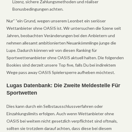
Lizenz, sichere Zahlungsmethoden und réaliser
Bonusbedingungen achten.
Nur” “ein Grund, wegen unserem Leonbet ein seriöser
Wettanbieter ohne OASIS ist. Wir untersuchen die Szene seit
Jahren, beobachten Veränderungen bei den Anbietern und
nehmen allesamt ambitionierten Neuankömmlinge junge die
Lupe. Dadurch können wir von diesen Ranking für
Sportwettenanbieter ohne OASIS aktuell halten. Die folgenden
Bookies sind derzeit unsere Top five, falls Du bei indirektem
Wege pass away OASIS Spielersperre aufheben möchtest.
Lugas Datenbank: Die Zweite Meldestelle Für
Sportwetten
Dies kann durch ein Selbstausschlussverfahren oder
Einzahlungslimits erfolgen. Auch wenn Wettanbieter ohne
OASIS bei weitem nicht gesetzlich verpflichtet sind oftmals,
sollten sie trotzdem darauf achten, dass diese bei diesem