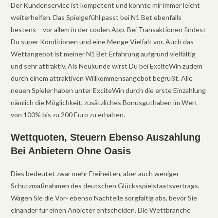
Der Kundenservice ist kompetent und konnte mir immer leicht
weiterhelfen. Das Spielgefühl passt bei N1 Bet ebenfalls
bestens – vor allem in der coolen App. Bei Transaktionen findest
Du super Konditionen und eine Menge Vielfalt vor. Auch das
Wettangebot ist meiner N1 Bet Erfahrung aufgrund vielfältig
und sehr attraktiv. Als Neukunde wirst Du bei ExciteWin zudem
durch einem attraktiven Willkommensangebot begrüßt. Alle
neuen Spieler haben unter ExciteWin durch die erste Einzahlung
nämlich die Möglichkeit, zusätzliches Bonusguthaben im Wert
von 100% bis zu 200 Euro zu erhalten.
Wettquoten, Steuern Ebenso Auszahlung
Bei Anbietern Ohne Oasis
Dies bedeutet zwar mehr Freiheiten, aber auch weniger
Schutzmaßnahmen des deutschen Glücksspielstaatsvertrags.
Wägen Sie die Vor- ebenso Nachteile sorgfältig abs, bevor Sie
einander für einen Anbieter entscheiden. Die Wettbranche