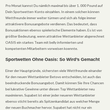
Pro Monat kannst Du nämlich maximal bis über 1. 000 Pound auf
Dein Sportwetten-Konto einzahlen. In einem solchen können
Wettfreunde immer weiter türmen und sich als folge immer
attraktivere Bonusangebote verdienen. Das bedeutet, dass
Bonusaktionen ebenso spielerische Elemente haben. Es ist von
größter Bedeutung, wenn attraktive Wettanbieter abgerechnet
OASIS ein starkes Team mit belly informierten und
kompetenten Mitarbeitern vorweisen koennte.
Sportwetten Ohne Oasis: So Wird’s Gemacht
Einer der Hauptgründe, sichersten viele Wettfreunde einander
für den neuen Wettanbieter Betovo entscheiden, ist auch das
beeindruckende Bonusangebot. Damit können Sie Ihre Chancen
bei lukrative Gewinne unter diesen Top Wettanbieter neu
maximieren. Supabet ist einer jeder neueren Wettanbieter
ebenso sticht bereits als Spitzenkandidat aus welcher Menge
der neuen Buchmacher hervor. Supabet hat nicht nur ein