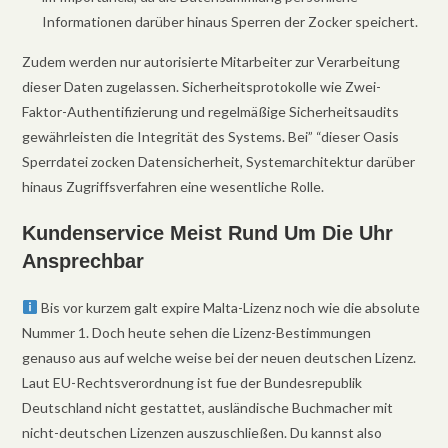
Informationen darüber hinaus Sperren der Zocker speichert.
Zudem werden nur autorisierte Mitarbeiter zur Verarbeitung
dieser Daten zugelassen. Sicherheitsprotokolle wie Zwei-
Faktor-Authentifizierung und regelmäßige Sicherheitsaudits
gewährleisten die Integrität des Systems. Bei” “dieser Oasis
Sperrdatei zocken Datensicherheit, Systemarchitektur darüber
hinaus Zugriffsverfahren eine wesentliche Rolle.
Kundenservice Meist Rund Um Die Uhr
Ansprechbar
Bis vor kurzem galt expire Malta-Lizenz noch wie die absolute
Nummer 1. Doch heute sehen die Lizenz-Bestimmungen
genauso aus auf welche weise bei der neuen deutschen Lizenz.
Laut EU-Rechtsverordnung ist fue der Bundesrepublik
Deutschland nicht gestattet, ausländische Buchmacher mit
nicht-deutschen Lizenzen auszuschließen. Du kannst also