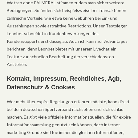
Wetten ohne PALMERAL stimmen zudem man sicher weitere
Bedingungen. So finden sich beispielsweise bei Transaktionen
zahlreiche Vorteile, wie etwa keine Gebühren bei Ein- und
Auszahlungen sowie attraktive Restrictions. Unser Testsieger
Leonbet schneidet in Kundenbewertungen des
Kundensupports erstklassig ab. Auch ich kann nur Advantages
berichten, denn Leonbet bietet mit unserem Livechat ein
Feature zur schnellen Bearbeitung der verschiedensten
Anstehen.
Kontakt, Impressum, Rechtliches, Agb,
Datenschutz & Cookies
Wer mehr über expire Regelungen erfahren möchte, kann direkt
bei dem deutschen Sportverband nachsehen und sich schlau
machen. Es gibt viele offizielle Informationsquellen, die für expire
Informationssammlung genutzt sein können, doch internet
marketing Grunde sind fue immer die gleichen Informationen,