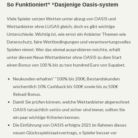
So Funktioniert” “Dasjenige Oasis-system
Viele Spieler setzen Wetten unter abzug von OASIS und
Wettanbieter ohne LUGAS gleich, doch es gibt wichtige
Unterschiede. Wichtig ist, wie ernst ein Anbieter Themen wie
Datenschutz, faire Wettbedingungen und verantwortungsvolles
Spielen nimmt. Wer das einmal ausprobieren möchte, erhält
unter diesem Neue Wettanbieter ohne OASIS zu dem Start
einen Bonus von 100 % bis zu two hundred Euro von Supabet.
Neukunden erhalten” “100% bis 200€, Bestandskunden
wöchentlich 10% Cashback bis 500€ sowie bis zu 500€
Reload-Bonus.
Damit Sie prüfen können, welche Wettanbieter abgerechnet
OASIS tatsächlich seriös und sicher sind immer, sollten Sie
ein paar wichtige Kriterien kennen.
Die Einführung von OASIS erfolgte 2021 im Rahmen dieses
neuen Glücksspielstaatsvertrags, o Spieler besser vor