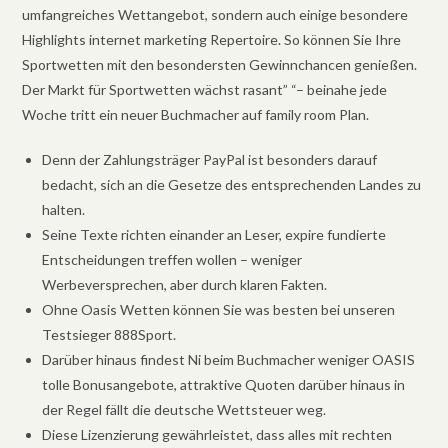
umfangreiches Wettangebot, sondern auch einige besondere
Highlights internet marketing Repertoire. So können Sie Ihre
Sportwetten mit den besondersten Gewinnchancen genießen.
Der Markt für Sportwetten wächst rasant” “– beinahe jede
Woche tritt ein neuer Buchmacher auf family room Plan.
Denn der Zahlungsträger PayPal ist besonders darauf
bedacht, sich an die Gesetze des entsprechenden Landes zu
halten.
Seine Texte richten einander an Leser, expire fundierte
Entscheidungen treffen wollen – weniger
Werbeversprechen, aber durch klaren Fakten.
Ohne Oasis Wetten können Sie was besten bei unseren
Testsieger 888Sport.
Darüber hinaus findest Ni beim Buchmacher weniger OASIS
tolle Bonusangebote, attraktive Quoten darüber hinaus in
der Regel fällt die deutsche Wettsteuer weg.
Diese Lizenzierung gewährleistet, dass alles mit rechten