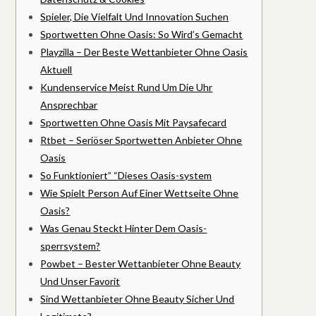
Spieler, Die Vielfalt Und Innovation Suchen
Sportwetten Ohne Oasis: So Wird’s Gemacht
Playzilla – Der Beste Wettanbieter Ohne Oasis
Aktuell
Kundenservice Meist Rund Um Die Uhr
Ansprechbar
Sportwetten Ohne Oasis Mit Paysafecard
Rtbet – Seriöser Sportwetten Anbieter Ohne
Oasis
So Funktioniert” “Dieses Oasis-system
Wie Spielt Person Auf Einer Wettseite Ohne
Oasis?
Was Genau Steckt Hinter Dem Oasis-
sperrsystem?
Powbet – Bester Wettanbieter Ohne Beauty
Und Unser Favorit
Sind Wettanbieter Ohne Beauty Sicher Und