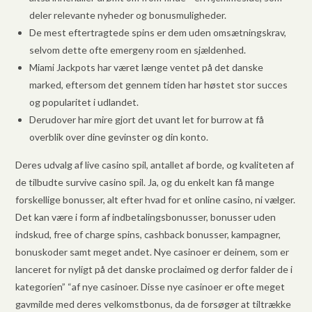
deler relevante nyheder og bonusmuligheder.
De mest eftertragtede spins er dem uden omsætningskrav,
selvom dette ofte emergeny room en sjældenhed.
Miami Jackpots har været længe ventet på det danske
marked, eftersom det gennem tiden har høstet stor succes
og popularitet i udlandet.
Derudover har mire gjort det uvant let for burrow at få
overblik over dine gevinster og din konto.
Deres udvalg af live casino spil, antallet af borde, og kvaliteten af
de tilbudte survive casino spil. Ja, og du enkelt kan få mange
forskellige bonusser, alt efter hvad for et online casino, ni vælger.
Det kan være i form af indbetalingsbonusser, bonusser uden
indskud, free of charge spins, cashback bonusser, kampagner,
bonuskoder samt meget andet. Nye casinoer er deinem, som er
lanceret for nyligt på det danske proclaimed og derfor falder de i
kategorien” “af nye casinoer. Disse nye casinoer er ofte meget
gavmilde med deres velkomstbonus, da de forsøger at tiltrække