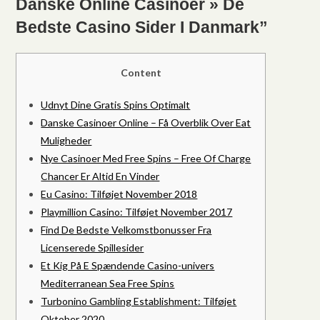
Danske Online Casinoer » De
Bedste Casino Sider I Danmark”
Content
Udnyt Dine Gratis Spins Optimalt
Danske Casinoer Online – Få Overblik Over Eat
Muligheder
Nye Casinoer Med Free Spins – Free Of Charge
Chancer Er Altid En Vinder
Eu Casino: Tilføjet November 2018
Playmillion Casino: Tilføjet November 2017
Find De Bedste Velkomstbonusser Fra
Licenserede Spillesider
Et Kig På E Spændende Casino-univers
Mediterranean Sea Free Spins
Turbonino Gambling Establishment: Tilføjet
Oktober 2020