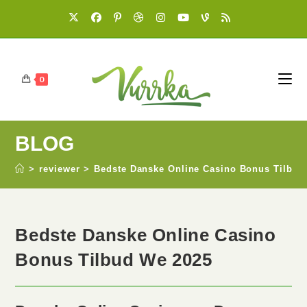
0
BLOG
>
reviewer
>
Bedste Danske Online Casino Bonus Tilbud
Bedste Danske Online Casino
Bonus Tilbud We 2025