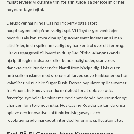
muligt leverer vi durante trin-for-trin guide, så der ikke im or her
noget at tage fejl af.
Derudover har ni hos Casino Property også stort
hauptaugenmerk på ansvarligt spil. Vi tilbyder get værktøjer,
hvor du selv kan styre dine spilgrænser samt indsatser, så man
altid føler, in du spiller ansvarligt og har kontrol over dit forbrug.
Har du spørgsmål til, hvordan du spiller Plinko, eller ønsker du
hjælp til regler, indsatser eller bonusmuligheder, står vores
dansktalende kundeservice klar til from hjælpe dig. Hvis du er
unti spillemaskiner med grouper af farver, sjove funktioner og høj
volatilitet, vil ni elske Sugar Rush. Denne populære spilleautomat
fra Pragmatic Enjoy giver dig mulighed for at opleve søde,
farverige symboler kombineret med spændende bonusrunder og
chancen for store gevinster. Hos Casino Residence kan du også
opleve den innovative spilfunktion Megaways, och
revolutionerede markedet intended for online spilleautomater.