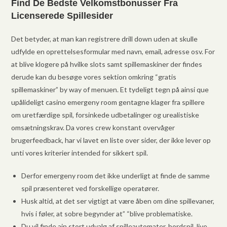
Find De Bedste Velkomstbonusser Fra
Licenserede Spillesider
Det betyder, at man kan registrere drill down uden at skulle
udfylde en oprettelsesformular med navn, email, adresse osv. For
at blive klogere på hvilke slots samt spillemaskiner der findes
derude kan du besøge vores sektion omkring “gratis
spillemaskiner” by way of menuen. Et tydeligt tegn på ainsi que
upålideligt casino emergeny room gentagne klager fra spillere
om uretfærdige spil, forsinkede udbetalinger og urealistiske
omsætningskrav. Da vores crew konstant overvåger
brugerfeedback, har vi lavet en liste over sider, der ikke lever op
unti vores kriterier intended for sikkert spil.
Derfor emergeny room det ikke underligt at finde de samme
spil præsenteret ved forskellige operatører.
Husk altid, at det ser vigtigt at være åben om dine spillevaner,
hvis i føler, at sobre begynder at” “blive problematiske.
Du vil finde ain stort udvalg af spilleautomater, bordspil, live