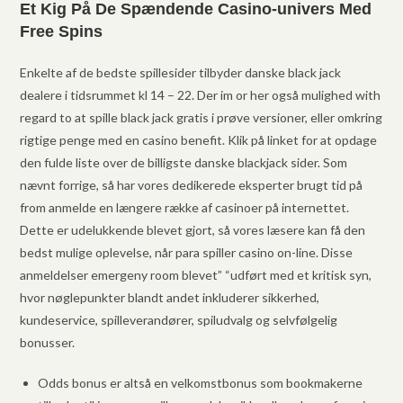
Et Kig På De Spændende Casino-univers Med
Free Spins
Enkelte af de bedste spillesider tilbyder danske black jack
dealere i tidsrummet kl 14 – 22. Der im or her også mulighed with
regard to at spille black jack gratis i prøve versioner, eller omkring
rigtige penge med en casino benefit. Klik på linket for at opdage
den fulde liste over de billigste danske blackjack sider. Som
nævnt forrige, så har vores dedikerede eksperter brugt tid på
from anmelde en længere række af casinoer på internettet.
Dette er udelukkende blevet gjort, så vores læsere kan få den
bedst mulige oplevelse, når para spiller casino on-line. Disse
anmeldelser emergeny room blevet” “udført med et kritisk syn,
hvor nøglepunkter blandt andet inkluderer sikkerhed,
kundeservice, spilleverandører, spiludvalg og selvfølgelig
bonusser.
Odds bonus er altså en velkomstbonus som bookmakerne