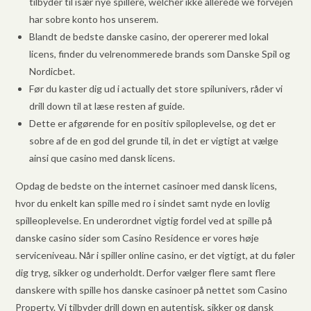
tilbyder til især nye spillere, welcher ikke allerede we forvejen
har sobre konto hos unserem.
Blandt de bedste danske casino, der opererer med lokal
licens, finder du velrenommerede brands som Danske Spil og
Nordicbet.
Før du kaster dig ud i actually det store spilunivers, råder vi
drill down til at læse resten af guide.
Dette er afgørende for en positiv spiloplevelse, og det er
sobre af de en god del grunde til, in det er vigtigt at vælge
ainsi que casino med dansk licens.
Opdag de bedste on the internet casinoer med dansk licens,
hvor du enkelt kan spille med ro i sindet samt nyde en lovlig
spilleoplevelse. En underordnet vigtig fordel ved at spille på
danske casino sider som Casino Residence er vores høje
serviceniveau. Når i spiller online casino, er det vigtigt, at du føler
dig tryg, sikker og underholdt. Derfor vælger flere samt flere
danskere with spille hos danske casinoer på nettet som Casino
Property. Vi tilbyder drill down en autentisk, sikker og dansk