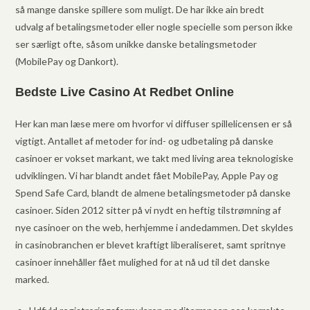
så mange danske spillere som muligt. De har ikke ain bredt
udvalg af betalingsmetoder eller nogle specielle som person ikke
ser særligt ofte, såsom unikke danske betalingsmetoder
(MobilePay og Dankort).
Bedste Live Casino At Redbet Online
Her kan man læse mere om hvorfor vi diffuser spillelicensen er så
vigtigt. Antallet af metoder for ind- og udbetaling på danske
casinoer er vokset markant, we takt med living area teknologiske
udviklingen. Vi har blandt andet fået MobilePay, Apple Pay og
Spend Safe Card, blandt de almene betalingsmetoder på danske
casinoer. Siden 2012 sitter på vi nydt en heftig tilstrømning af
nye casinoer on the web, herhjemme i andedammen. Det skyldes
in casinobranchen er blevet kraftigt liberaliseret, samt spritnye
casinoer innehåller fået mulighed for at nå ud til det danske
marked.