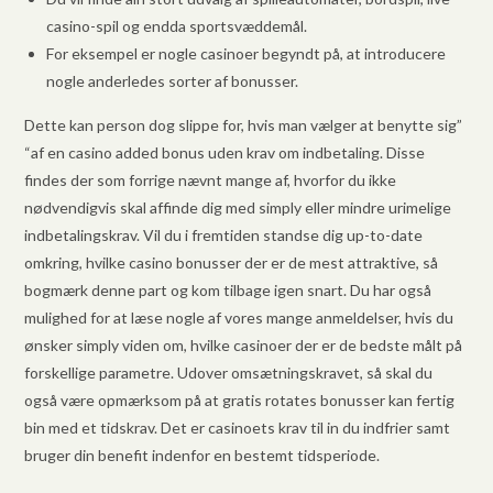
casino-spil og endda sportsvæddemål.
For eksempel er nogle casinoer begyndt på, at introducere
nogle anderledes sorter af bonusser.
Dette kan person dog slippe for, hvis man vælger at benytte sig”
“af en casino added bonus uden krav om indbetaling. Disse
findes der som forrige nævnt mange af, hvorfor du ikke
nødvendigvis skal affinde dig med simply eller mindre urimelige
indbetalingskrav. Vil du i fremtiden standse dig up-to-date
omkring, hvilke casino bonusser der er de mest attraktive, så
bogmærk denne part og kom tilbage igen snart. Du har også
mulighed for at læse nogle af vores mange anmeldelser, hvis du
ønsker simply viden om, hvilke casinoer der er de bedste målt på
forskellige parametre. Udover omsætningskravet, så skal du
også være opmærksom på at gratis rotates bonusser kan fertig
bin med et tidskrav. Det er casinoets krav til in du indfrier samt
bruger din benefit indenfor en bestemt tidsperiode.