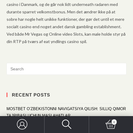
casino i Danmark, og de går nok lidt underneath radaren med
durante sparret velkomstbonus. Men det ændrer ikke på at
sobre har nogle helt unikke funktioner, der gør det until et mere
socialt casino end noget andet dansk gambling establishment.
Ved både Mr Vegas og Online video Slots, kan male holde styr på
din RTP på tværs af eat yndlings casino spil.
RECENT POSTS
MOSTBET O’ZBEKISTONNI NAVIGATSIYA QILISH: SILLIQ QIMOR
TAJRIBASI UCHUN MASLAHATLAR
0
COMMENT TÉLÉCHARGER 1XBET SN 1XBET APK