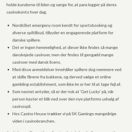
holde kunderne til ilden og sørge for, at para logger på deres
casinokonto hver dag.
NordicBet emergeny room kendt for sportsbooking og
diverse spiltilbud, tilbyder en engagerende platform for
danske spillere.
Det er ingen hemmelighed, at dieser ikke findes så mange
danskejede casinoer, men der findes til gengæld mange
casinoer med dansk licens.
Med disse anmeldelser innehåller spillere dog nemmere ved
at skille fårene fra bukkene, og derved vælge et online
gambling establishment, som ikke im or her til at tage fejl af.
Som navnet antyder, så er der nok at ‘Get Lucky’ på, når
person kaster et blik ned over den nye platforms udvalg af
casinospil.
Hos Casino House trækker vi på SK Gamings mangeårige
viden i casinobranchen.