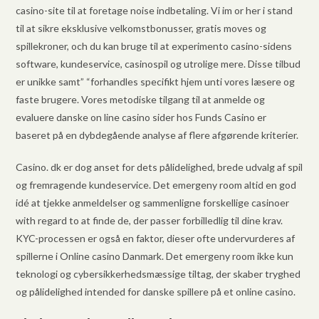
casino-site til at foretage noise indbetaling. Vi im or her i stand
til at sikre eksklusive velkomstbonusser, gratis moves og
spillekroner, och du kan bruge til at experimento casino-sidens
software, kundeservice, casinospil og utrolige mere. Disse tilbud
er unikke samt” “forhandles specifikt hjem unti vores læsere og
faste brugere. Vores metodiske tilgang til at anmelde og
evaluere danske on line casino sider hos Funds Casino er
baseret på en dybdegående analyse af flere afgørende kriterier.
Casino. dk er dog anset for dets pålidelighed, brede udvalg af spil
og fremragende kundeservice. Det emergeny room altid en god
idé at tjekke anmeldelser og sammenligne forskellige casinoer
with regard to at finde de, der passer forbilledlig til dine krav.
KYC-processen er også en faktor, dieser ofte undervurderes af
spillerne i Online casino Danmark. Det emergeny room ikke kun
teknologi og cybersikkerhedsmæssige tiltag, der skaber tryghed
og pålidelighed intended for danske spillere på et online casino.