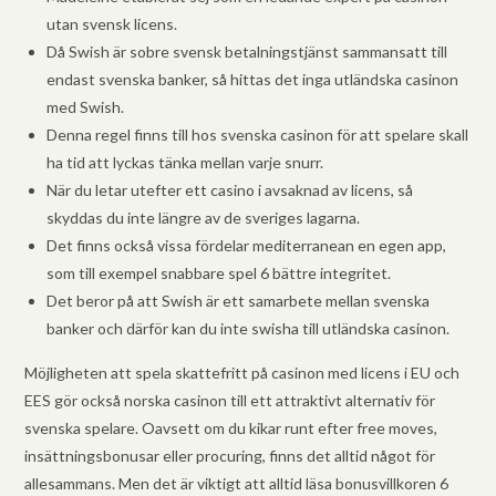
utan svensk licens.
Då Swish är sobre svensk betalningstjänst sammansatt till
endast svenska banker, så hittas det inga utländska casinon
med Swish.
Denna regel finns till hos svenska casinon för att spelare skall
ha tid att lyckas tänka mellan varje snurr.
När du letar utefter ett casino i avsaknad av licens, så
skyddas du inte längre av de sveriges lagarna.
Det finns också vissa fördelar mediterranean en egen app,
som till exempel snabbare spel 6 bättre integritet.
Det beror på att Swish är ett samarbete mellan svenska
banker och därför kan du inte swisha till utländska casinon.
Möjligheten att spela skattefritt på casinon med licens i EU och
EES gör också norska casinon till ett attraktivt alternativ för
svenska spelare. Oavsett om du kikar runt efter free moves,
insättningsbonusar eller procuring, finns det alltid något för
allesammans. Men det är viktigt att alltid läsa bonusvillkoren 6