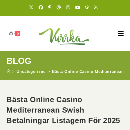
0
BLOG
>
Uncategorized
>
Bästa Online Casino Mediterranean Sw
Bästa Online Casino
Mediterranean Swish
Betalningar Listagem För 2025