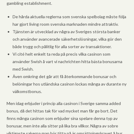
gambling establishment.
De hårda aktuella reglerna som svenska spelbolag måste följa
har gjort living room svenska marknaden mindre attraktiv.
Tjänsten är utvecklad av några av Sveriges största banker
och använder avancerade säkerhetslösningar, vilka gör den
både trygg och pålitlig för alla sorter av transaktioner.
Vi cité helt enkelt ta reda på precis vilka casinon som
använder Swish å vart vi nachrichten hitta bästa bonusarna
med Swish.
Även omkring det går att få återkommande bonusar och
belöningar hos utländska casinon lockas många av durante ny
välkomstbonus.
Men idag erbjuder i princip alla casinon i Sverige samma added
bonus, då det hittas tak för vad mycket man får ge bort. Det
finns många casinon som erbjuder sina spelare denna typ av
bonusar, men inte alla sitter på lika bra villkor. Några av sobre
viktigaste sakerna man bör titta på är omsättningskravet å hur