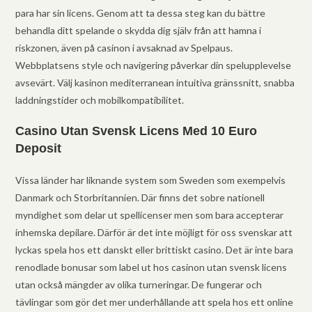
para har sin licens. Genom att ta dessa steg kan du bättre
behandla ditt spelande o skydda dig själv från att hamna i
riskzonen, även på casinon i avsaknad av Spelpaus.
Webbplatsens style och navigering påverkar din spelupplevelse
avsevärt. Välj kasinon mediterranean intuitiva gränssnitt, snabba
laddningstider och mobilkompatibilitet.
Casino Utan Svensk Licens Med 10 Euro
Deposit
Vissa länder har liknande system som Sweden som exempelvis
Danmark och Storbritannien. Där finns det sobre nationell
myndighet som delar ut spellicenser men som bara accepterar
inhemska depilare. Därför är det inte möjligt för oss svenskar att
lyckas spela hos ett danskt eller brittiskt casino. Det är inte bara
renodlade bonusar som label ut hos casinon utan svensk licens
utan också mängder av olika turneringar. De fungerar och
tävlingar som gör det mer underhållande att spela hos ett online