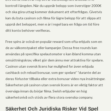
kontroll i längden. När du uppnår belopp som överstiger 2000€
och ska göra uttag kommer dokument att efterfrågas. Givetvis
kan du byta casinon och filma för lägre belopp för att slippa att
uppnå det beloppet, men e är i regel bara en fråga om tid före
ditt konto behöver verifieras.
Free spins är också en populär reward som ofta erbjuds som en
de av välkomstpaket eller kampanjer. Dessa free rounds kan
användas på specifika spelautomater o kan ibland komma utan
omsättningskrav, vilket gör dem ännu mer attraktiva för spelare.
Casinon utan svensk licens har mulighed for även erbjuda
cashback och reload bonusar, som ger spelare” “durante del av
deras förluster tillbaka eller extra bonusar video nya insättningar.
Säkerheten på casinon utan svensk licens är en viktig faktor att
överväga innan du börjar filma. Swish erbjuder en hög
säkerhetsnivå och stöds av flera stora svenska company.
Säkerhet Och Juridiska Risker Vid Spel