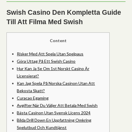
Swish Casino Den Kompletta Guide
Till Att Filma Med Swish
Content
Risker Med Att Spela Utan Spelpaus
Göra Uttag På Ett Swish Casino
Hur Kan Ja Se Om 1st Norskt Casino Är
Licensierat?
Kan Jag Spela På Norska Casinon Utan Att
Bekosta Skatt?
Curacao Egaming
Avgifter När Du Väljer Att Betala Med Swish
Bästa Casinon Utan Svensk Licens 2024
Bilda Drill Down En Uppfattning Omkring
Spelutbud Och Kundtjänst