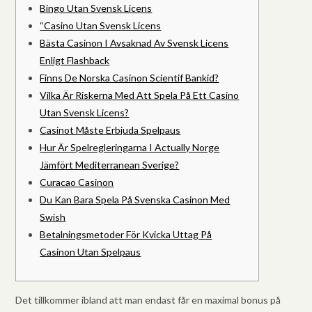
Bingo Utan Svensk Licens
“Casino Utan Svensk Licens
Bästa Casinon I Avsaknad Av Svensk Licens
Enligt Flashback
Finns De Norska Casinon Scientif Bankid?
Vilka Är Riskerna Med Att Spela På Ett Casino
Utan Svensk Licens?
Casinot Måste Erbjuda Spelpaus
Hur Är Spelregleringarna I Actually Norge
Jämfört Mediterranean Sverige?
Curacao Casinon
Du Kan Bara Spela På Svenska Casinon Med
Swish
Betalningsmetoder För Kvicka Uttag På
Casinon Utan Spelpaus
Det tillkommer ibland att man endast får en maximal bonus på