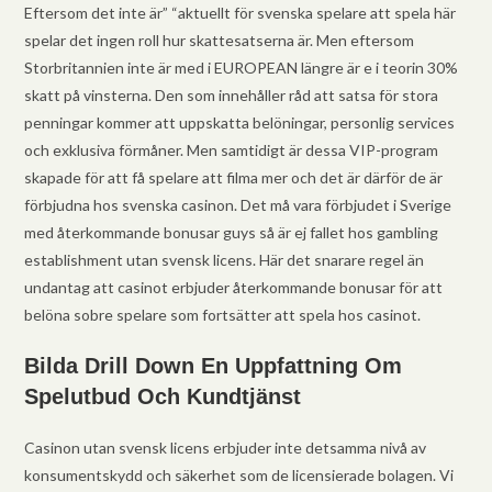
Eftersom det inte är” “aktuellt för svenska spelare att spela här
spelar det ingen roll hur skattesatserna är. Men eftersom
Storbritannien inte är med i EUROPEAN längre är e i teorin 30%
skatt på vinsterna. Den som innehåller råd att satsa för stora
penningar kommer att uppskatta belöningar, personlig services
och exklusiva förmåner. Men samtidigt är dessa VIP-program
skapade för att få spelare att filma mer och det är därför de är
förbjudna hos svenska casinon. Det må vara förbjudet i Sverige
med återkommande bonusar guys så är ej fallet hos gambling
establishment utan svensk licens. Här det snarare regel än
undantag att casinot erbjuder återkommande bonusar för att
belöna sobre spelare som fortsätter att spela hos casinot.
Bilda Drill Down En Uppfattning Om
Spelutbud Och Kundtjänst
Casinon utan svensk licens erbjuder inte detsamma nivå av
konsumentskydd och säkerhet som de licensierade bolagen. Vi