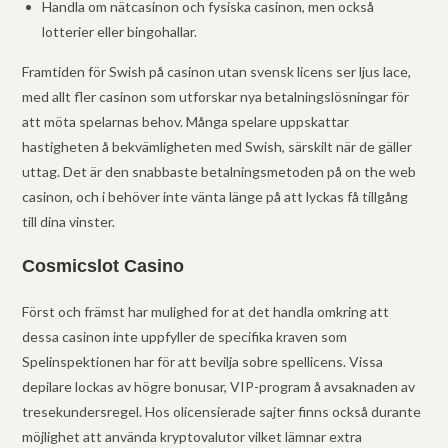
Handla om nätcasinon och fysiska casinon, men också
lotterier eller bingohallar.
Framtiden för Swish på casinon utan svensk licens ser ljus lace,
med allt fler casinon som utforskar nya betalningslösningar för
att möta spelarnas behov. Många spelare uppskattar
hastigheten å bekvämligheten med Swish, särskilt när de gäller
uttag. Det är den snabbaste betalningsmetoden på on the web
casinon, och i behöver inte vänta länge på att lyckas få tillgång
till dina vinster.
Cosmicslot Casino
Först och främst har mulighed for at det handla omkring att
dessa casinon inte uppfyller de specifika kraven som
Spelinspektionen har för att bevilja sobre spellicens. Vissa
depilare lockas av högre bonusar, VIP-program å avsaknaden av
tresekundersregel. Hos olicensierade sajter finns också durante
möjlighet att använda kryptovalutor vilket lämnar extra