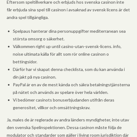
Eftersom speltillverkare och erbjuds hos svenska casinon inte
får erbjuda sina spel till casinon i avsaknad av svensk licens är det
andra spel tillgängliga.
Spelpaus hanterar dina personuppgifter mediterranean sea
största omsorg o säkerhet.
Välkommen right up until casino-utan-svensk-licens. info,
noise ultimata källa för allt som rör online casinon o
bettingsidor.
Därför har vi skapat denna checklista, som du kan använda i
din jakt på nya casinon.
PayPal är en av de mest kända och säkra betalningstjänsterna
på nätet och används av spelare över hela världen.
Vi bedömer casinots bonuserbjudanden utifrån deras
generositet, villkor och omsättningskrav.
Ja, males de är reglerade av andra länders myndigheter, inte utav
den svenska Spelinspektionen. Dessa casinon måste följa de
modulator och standarder som gäller i living room jurisdiktion där