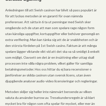
Anledningen till att Swish casinon har blivit så pass populärt är
för att lyckas metoden är en garanti för ovan nämnda
preferenser. Att sätta in 6 ta ut penningar med Swish sker
omgående och de utan att man som spelare rage någon form
utav känsliga uppgifter, kortuppgifter eller behöver genomgå en
extra verifiering. Man kan tänka sig att de är snabbheten och är
den största fördelen på 1st Swish casino. Faktum är att många
spelare lägger viktande vikt vid att det ska va så smidigt å enkelt
som möjligt. Oavsett om det är en insättning eller uttag skall
processen inte vålla några problem, vilket gäller för samtliga
betalningsmetoder. Hos oss hittar du ej bara recensioner o
jämförelser av skilda casinon utan svensk licens, utan även
djupgående analyser audio-video licensieringar och regleringar.
Metoden skiljer sig heller inte nämnvärt beroende av vilken
valuta du använder burrow av. Tresekundersregeln är så klart
mycket bra för någon som ofta spelar för mycket, eller mer än