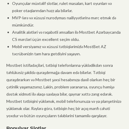
Oyunçular müxtəlif slotlar, rulet masaları, kart oyunları və
poker otaqlarından həzz ala bilərlər.
MVP-lərə və xüsusi nurodymas nailiyyətlərinə mərc etmək də
mümkündür.
Analitik alətləri və rəqabətli əmsalları ilə Mostbet Azərbaycanda
CS mərcləri üçün excellent seçim oldu.
Mobil versiyamız və xüsusi tətbiqlərimizlə MostBet AZ
təcrübənizin tam hara getdiyini yaşayın.
Mostbet istifadəçiləri, tətbiqi telefonlarına yüklədikdən sonra
təhlükəsiz şəkildə quraşdırmağa davam edə bilərlər. Tətbiqi
quraşdırarkən və Mostbet şəxsi hesabınıza daxil olarkən heç bir
çətinlik yaşamazsınız. Lakin, problem yaranarsa, oyunçu həmişə
dəstək xidməti ilə əlaqə saxlaya bilər, qaynar xəttə zəng edərək.
Mostbet tətbiqini yükləmək, mobil telefonunuza və ya planşetinizə
yükləmək olar. Rəylərə görə, tətbiqin heç bir açıq mənfi cəhəti
yoxdur və bütün oyunçuların tələblərini tamamilə qarşılayır.
Populyar Slotlar