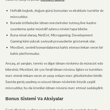
Həftəlik keşbek, doğum günü bonusları və eksklüziv turnirlər də
mövcuddur.
Burada istifadəçilər idman mərclərindən tutmuş live-kazino
oyunlarına qədər müxtəlif əyləncə növləri tapa bilərlər.
Buna misal olaraq, NetEnt, Microgaming, Development
Gaming kimi yüksək səviyyəli provayderlər göstərmək olar.
Mostbet, sevimli komandalarınızı bahis etməyə imkan verən bir
bahis platformudur.
Ancaq, at yarışları, tennis və digər idman növlərinə də müraciət edə
bilərsiniz. Mostbet, bir çox fərqli idman növünə, liglərə və turnirlərə
mərc etmək imkanı verən ən yaxşı onlayn mərc şirkətlərindən biridir.
Saytda geniş yayılmış və xüsusi idman növlərinin böyük çeşidi
mövcuddur, bu da istənilən idman növünü mərc etməyi sadələşdirir.
Bonus Si̇stemi̇ Və Aksi̇yalar
Canlı dilerlərlə və digər oyunçularla real vaxtda qarşılıqlı əlaqədə