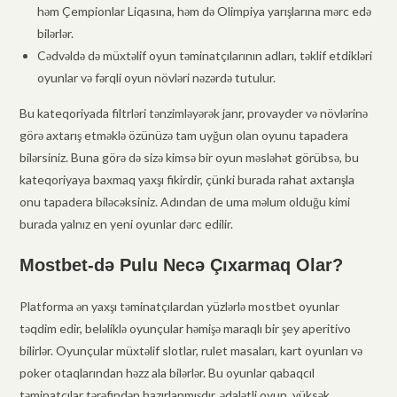
həm Çempionlar Liqasına, həm də Olimpiya yarışlarına mərc edə
bilərlər.
Cədvəldə də müxtəlif oyun təminatçılarının adları, təklif etdikləri
oyunlar və fərqli oyun növləri nəzərdə tutulur.
Bu kateqoriyada filtrləri tənzimləyərək janr, provayder və növlərinə
görə axtarış etməklə özünüzə tam uyğun olan oyunu tapadera
bilərsiniz. Buna görə də sizə kimsə bir oyun məsləhət görübsə, bu
kateqoriyaya baxmaq yaxşı fikirdir, çünki burada rahat axtarışla
onu tapadera biləcəksiniz. Adından de uma məlum olduğu kimi
burada yalnız en yeni oyunlar dərc edilir.
Mostbet-də Pulu Necə Çıxarmaq Olar?
Platforma ən yaxşı təminatçılardan yüzlərlə mostbet oyunlar
təqdim edir, beləliklə oyunçular həmişə maraqlı bir şey aperitivo
bilirlər. Oyunçular müxtəlif slotlar, rulet masaları, kart oyunları və
poker otaqlarından həzz ala bilərlər. Bu oyunlar qabaqcıl
təminatçılar tərəfindən hazırlanmışdır, ədalətli oyun, yüksək