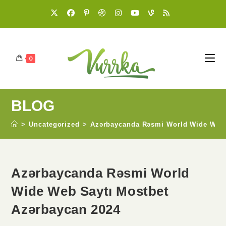
0
BLOG
>
Uncategorized
>
Azərbaycanda Rəsmi World Wide Web 
Azərbaycanda Rəsmi World
Wide Web Saytı Mostbet
Azərbaycan 2024