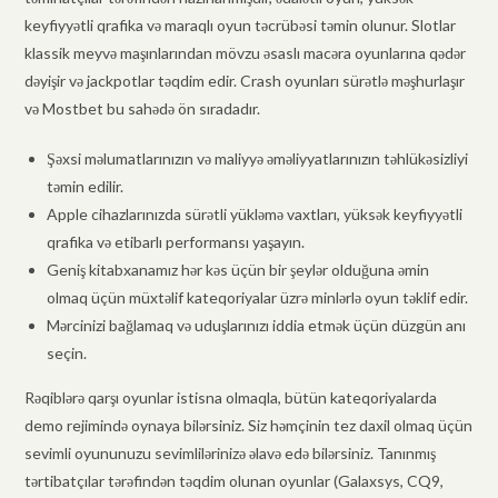
keyfiyyətli qrafika və maraqlı oyun təcrübəsi təmin olunur. Slotlar
klassik meyvə maşınlarından mövzu əsaslı macəra oyunlarına qədər
dəyişir və jackpotlar təqdim edir. Crash oyunları sürətlə məşhurlaşır
və Mostbet bu sahədə ön sıradadır.
Şəxsi məlumatlarınızın və maliyyə əməliyyatlarınızın təhlükəsizliyi
təmin edilir.
Apple cihazlarınızda sürətli yükləmə vaxtları, yüksək keyfiyyətli
qrafika və etibarlı performansı yaşayın.
Geniş kitabxanamız hər kəs üçün bir şeylər olduğuna əmin
olmaq üçün müxtəlif kateqoriyalar üzrə minlərlə oyun təklif edir.
Mərcinizi bağlamaq və uduşlarınızı iddia etmək üçün düzgün anı
seçin.
Rəqiblərə qarşı oyunlar istisna olmaqla, bütün kateqoriyalarda
demo rejimində oynaya bilərsiniz. Siz həmçinin tez daxil olmaq üçün
sevimli oyununuzu sevimlilərinizə əlavə edə bilərsiniz. Tanınmış
tərtibatçılar tərəfindən təqdim olunan oyunlar (Galaxsys, CQ9,