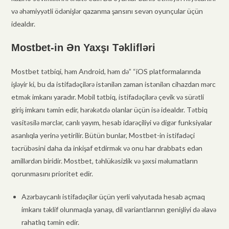
və əhəmiyyətli ödənişlər qazanma şansını sevən oyunçular üçün
idealdır.
Mostbet-in Ən Yaxşı Təklifləri
Mostbet tətbiqi, həm Android, həm də” “iOS platformalarında
işləyir ki, bu da istifadəçilərə istənilən zaman istənilən cihazdan mərc
etmək imkanı yaradır. Mobil tətbiq, istifadəçilərə çevik və sürətli
giriş imkanı təmin edir, hərəkətdə olanlar üçün isə idealdır. Tətbiq
vasitəsilə mərclər, canlı yayım, hesab idarəçiliyi və digər funksiyalar
asanlıqla yerinə yetirilir. Bütün bunlar, Mostbet-in istifadəçi
təcrübəsini daha da inkişaf etdirmək və onu har drabbats edən
amillərdən biridir. Mostbet, təhlükəsizlik və şəxsi məlumatların
qorunmasını prioritet edir.
Azərbaycanlı istifadəçilər üçün yerli valyutada hesab açmaq
imkanı təklif olunmaqla yanaşı, dil variantlarının genişliyi də əlavə
rahatlıq təmin edir.