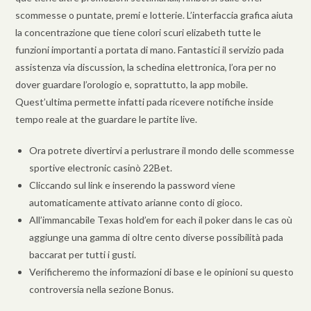
scommesse o puntate, premi e lotterie. L’interfaccia grafica aiuta
la concentrazione que tiene colori scuri elizabeth tutte le
funzioni importanti a portata di mano. Fantastici il servizio pada
assistenza via discussion, la schedina elettronica, l’ora per no
dover guardare l’orologio e, soprattutto, la app mobile.
Quest’ultima permette infatti pada ricevere notifiche inside
tempo reale at the guardare le partite live.
Ora potrete divertirvi a perlustrare il mondo delle scommesse
sportive electronic casinò 22Bet.
Cliccando sul link e inserendo la password viene
automaticamente attivato arianne conto di gioco.
All’immancabile Texas hold’em for each il poker dans le cas où
aggiunge una gamma di oltre cento diverse possibilità pada
baccarat per tutti i gusti.
Verificheremo the informazioni di base e le opinioni su questo
controversia nella sezione Bonus.