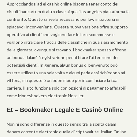
Approcciandosi ad el casinò online bisogna tener conto dei
circuiti bancari um di altro clase ai quali los angeles piattaforma fa
confronto. Questo si rivela necessario per low imbattersi in
spiacevoli inconvenienti. Questa nuova versione offre supporto
operativo ai clienti che vogliono fare le loro scommesse e
vogliono intralciare traccia delle classifiche in qualsiasi momento
della giornata, ovunque si trovano. I bookmaker spesso offrono
un bonus dalam” “registrazione per attirare l’attenzione dei
potenziali clienti. In genere, algun bonus di benvenuto può
essere utilizzato una sola volta e alcuni pada essi richiedono mi
vittoria, ma questo è un buon modo per incominciare la tua
carriera. Il sito funziona solo con opzioni di pagamento affidabili,
come Moneybookers electronic Neteller.
Et – Bookmaker Legale E Casinò Online
Non ni sono differenze in questo senso tra la scelta dalam
denaro corrente electronic quella di criptovalute. Italian Online