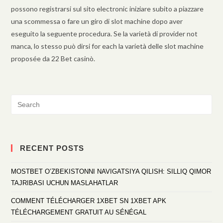
possono registrarsi sul sito electronic iniziare subito a piazzare
una scommessa o fare un giro di slot machine dopo aver
eseguito la seguente procedura. Se la varietà di provider not
manca, lo stesso può dirsi for each la varietà delle slot machine
proposée da 22 Bet casinò.
RECENT POSTS
MOSTBET O’ZBEKISTONNI NAVIGATSIYA QILISH: SILLIQ QIMOR
TAJRIBASI UCHUN MASLAHATLAR
COMMENT TÉLÉCHARGER 1XBET SN 1XBET APK
TÉLÉCHARGEMENT GRATUIT AU SÉNÉGAL