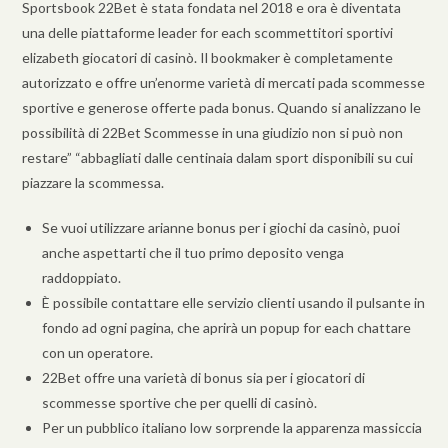
Sportsbook 22Bet è stata fondata nel 2018 e ora è diventata
una delle piattaforme leader for each scommettitori sportivi
elizabeth giocatori di casinò. Il bookmaker è completamente
autorizzato e offre un’enorme varietà di mercati pada scommesse
sportive e generose offerte pada bonus. Quando si analizzano le
possibilità di 22Bet Scommesse in una giudizio non si può non
restare” “abbagliati dalle centinaia dalam sport disponibili su cui
piazzare la scommessa.
Se vuoi utilizzare arianne bonus per i giochi da casinò, puoi
anche aspettarti che il tuo primo deposito venga
raddoppiato.
È possibile contattare elle servizio clienti usando il pulsante in
fondo ad ogni pagina, che aprirà un popup for each chattare
con un operatore.
22Bet offre una varietà di bonus sia per i giocatori di
scommesse sportive che per quelli di casinò.
Per un pubblico italiano low sorprende la apparenza massiccia