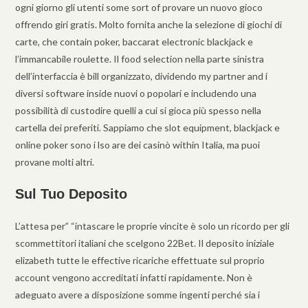
ogni giorno gli utenti some sort of provare un nuovo gioco
offrendo giri gratis. Molto fornita anche la selezione di giochi di
carte, che contain poker, baccarat electronic blackjack e
l’immancabile roulette. Il food selection nella parte sinistra
dell’interfaccia è bill organizzato, dividendo my partner and i
diversi software inside nuovi o popolari e includendo una
possibilità di custodire quelli a cui si gioca più spesso nella
cartella dei preferiti. Sappiamo che slot equipment, blackjack e
online poker sono i lso are dei casinò within Italia, ma puoi
provane molti altri.
Sul Tuo Deposito
L’attesa per” “intascare le proprie vincite è solo un ricordo per gli
scommettitori italiani che scelgono 22Bet. Il deposito iniziale
elizabeth tutte le effective ricariche effettuate sul proprio
account vengono accreditati infatti rapidamente. Non è
adeguato avere a disposizione somme ingenti perché sia i