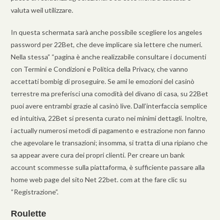
valuta weil utilizzare.
In questa schermata sarà anche possibile scegliere los angeles
password per 22Bet, che deve implicare sia lettere che numeri.
Nella stessa” “pagina è anche realizzabile consultare i documenti
con Termini e Condizioni e Politica della Privacy, che vanno
accettati bombig di proseguire. Se ami le emozioni del casinò
terrestre ma preferisci una comodità del divano di casa, su 22Bet
puoi avere entrambi grazie al casinò live. Dall’interfaccia semplice
ed intuitiva, 22Bet si presenta curato nei minimi dettagli. Inoltre,
i actually numerosi metodi di pagamento e estrazione non fanno
che agevolare le transazioni; insomma, si tratta di una ripiano che
sa appear avere cura dei propri clienti. Per creare un bank
account scommesse sulla piattaforma, è sufficiente passare alla
home web page del sito Net 22bet. com at the fare clic su
“Registrazione”.
Roulette