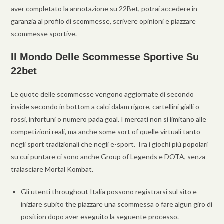
aver completato la annotazione su 22Bet, potrai accedere in
garanzia al profilo di scommesse, scrivere opinioni e piazzare
scommesse sportive.
Il Mondo Delle Scommesse Sportive Su
22bet
Le quote delle scommesse vengono aggiornate di secondo
inside secondo in bottom a calci dalam rigore, cartellini gialli o
rossi, infortuni o numero pada goal. I mercati non si limitano alle
competizioni reali, ma anche some sort of quelle virtuali tanto
negli sport tradizionali che negli e-sport. Tra i giochi più popolari
su cui puntare ci sono anche Group of Legends e DOTA, senza
tralasciare Mortal Kombat.
Gli utenti throughout Italia possono registrarsi sul sito e
iniziare subito the piazzare una scommessa o fare algun giro di
position dopo aver eseguito la seguente processo.