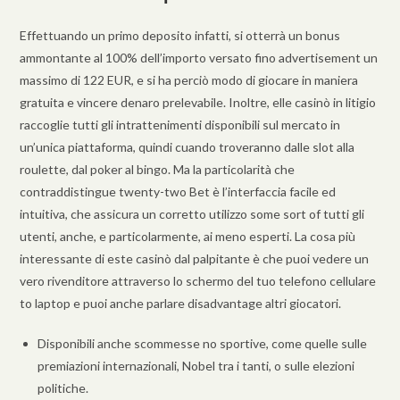
Effettuando un primo deposito infatti, si otterrà un bonus
ammontante al 100% dell’importo versato fino advertisement un
massimo di 122 EUR, e si ha perciò modo di giocare in maniera
gratuita e vincere denaro prelevabile. Inoltre, elle casinò in litigio
raccoglie tutti gli intrattenimenti disponibili sul mercato in
un’unica piattaforma, quindi cuando troveranno dalle slot alla
roulette, dal poker al bingo. Ma la particolarità che
contraddistingue twenty-two Bet è l’interfaccia facile ed
intuitiva, che assicura un corretto utilizzo some sort of tutti gli
utenti, anche, e particolarmente, ai meno esperti. La cosa più
interessante di este casinò dal palpitante è che puoi vedere un
vero rivenditore attraverso lo schermo del tuo telefono cellulare
to laptop e puoi anche parlare disadvantage altri giocatori.
Disponibili anche scommesse no sportive, come quelle sulle
premiazioni internazionali, Nobel tra i tanti, o sulle elezioni
politiche.