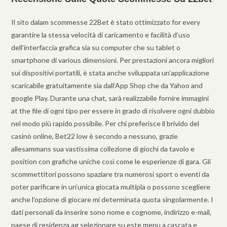
Il sito dalam scommesse 22Bet è stato ottimizzato for every
garantire la stessa velocità di caricamento e facilità d’uso
dell’interfaccia grafica sia su computer che su tablet o
smartphone di various dimensioni. Per prestazioni ancora migliori
sui dispositivi portatili, è stata anche sviluppata un’applicazione
scaricabile gratuitamente sia dall’App Shop che da Yahoo and
google Play. Durante una chat, sarà realizzabile fornire immagini
at the file di ogni tipo per essere in grado di risolvere ogni dubbio
nel modo più rapido possibile. Per chi preferisce il brivido del
casinò online, Bet22 low è secondo a nessuno, grazie
allesammans sua vastissima collezione di giochi da tavolo e
position con grafiche uniche così come le esperienze di gara. Gli
scommettitori possono spaziare tra numerosi sport o eventi da
poter parificare in un’unica giocata multipla o possono scegliere
anche l’opzione di giocare mi determinata quota singolarmente. I
dati personali da inserire sono nome e cognome, indirizzo e-mail,
paese di residenza ag selezionare su este menu a cascata e