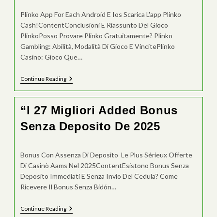
Plinko App For Each Android E Ios Scarica L'app Plinko
Cash!ContentConclusioni E Riassunto Del Gioco
PlinkoPosso Provare Plinko Gratuitamente? Plinko
Gambling: Abilità, Modalità Di Gioco E VincitePlinko
Casino: Gioco Que…
Continue Reading
“I 27 Migliori Added Bonus
Senza Deposito De 2025
Bonus Con Assenza Di Deposito ️ Le Plus Sérieux Offerte
Di Casinò Aams Nel 2025ContentEsistono Bonus Senza
Deposito Immediati E Senza Invio Del Cedula? Come
Ricevere Il Bonus Senza Bidón…
Continue Reading